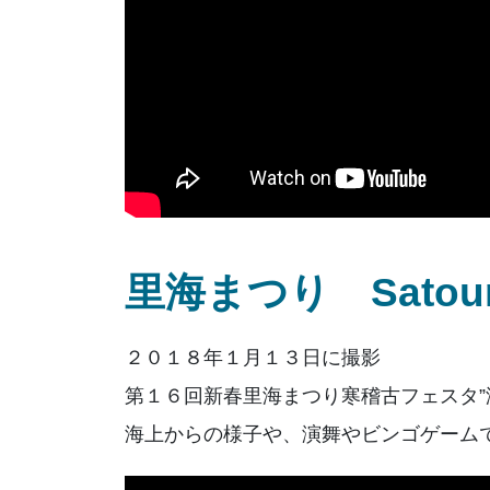
里海まつり Satoumi 
２０１８年１月１３日に撮影
第１６回新春里海まつり寒稽古フェスタ”
海上からの様子や、演舞やビンゴゲーム