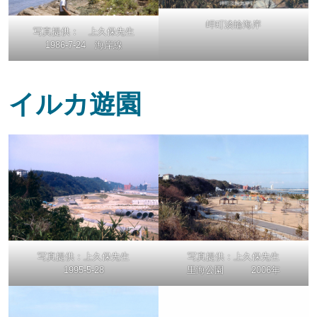
岬町淡輪海岸
写真提供： 上久保先生
1986-7-24 海岸線
イルカ遊園
写真提供：上久保先生
写真提供：上久保先生
1995-5-28
里海公園 2006年