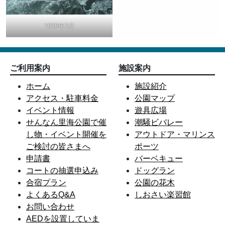
1988年3月
ご利用案内
施設案内
ホーム
施設紹介
アクセス・駐車料金
公園マップ
イベント情報
遊具広場
せんなん里海公園で催
潮騒ビバレー
し物・イベント開催を
アウトドア・マリンス
ご検討の皆さまへ
ポーツ
申請書
バーベキュー
コートの抽選申込み
ドッグラン
合宿プラン
公園の花木
よくあるQ&A
しおさい楽習館
お問い合わせ
AEDを設置していま